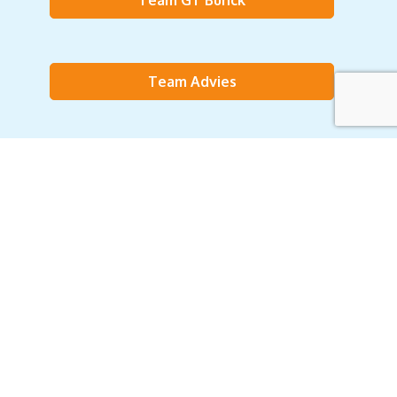
Team GT Bunck
Amstelveen: