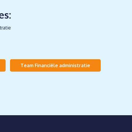
es:
tratie