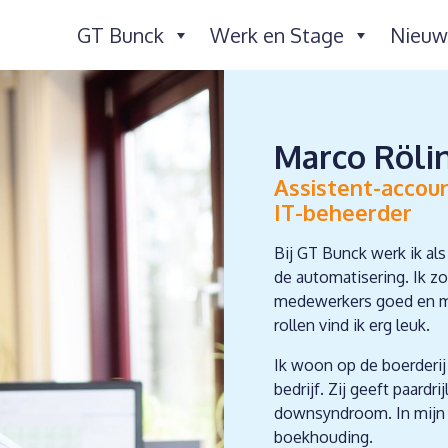
GT Bunck
Werk en Stage
Nieuw
Marco Röli
Assistent-accou
IT-beheerder
Bij GT Bunck werk ik al
de automatisering. Ik zor
medewerkers goed en ma
rollen vind ik erg leuk.
Ik woon op de boerderij
bedrijf. Zij geeft paard
downsyndroom. In mijn vr
boekhouding.